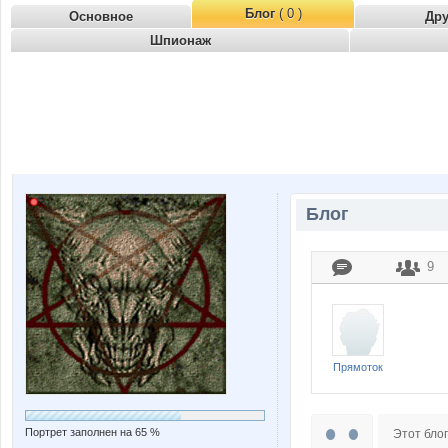
Блог
( 0 )
Основное
Др
Шпионаж
Блог
9
Прямоток
Портрет заполнен на 65 %
Этот блог