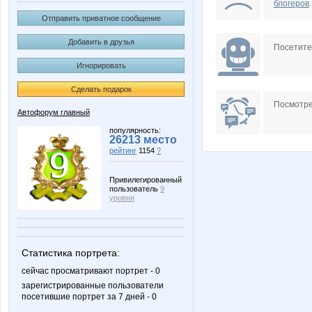
блогеров
.
Отправить приватное сообщение
Добавить в друзья
Посетит
Игнорировать
Сделать подарок
Посмотре
Автофорум главный
популярность:
26213 место
рейтинг
1154
?
Привилегированный
пользователь
9
уровня
Статистика портрета:
сейчас просматривают портрет - 0
зарегистрированные пользователи
посетившие портрет за 7 дней - 0